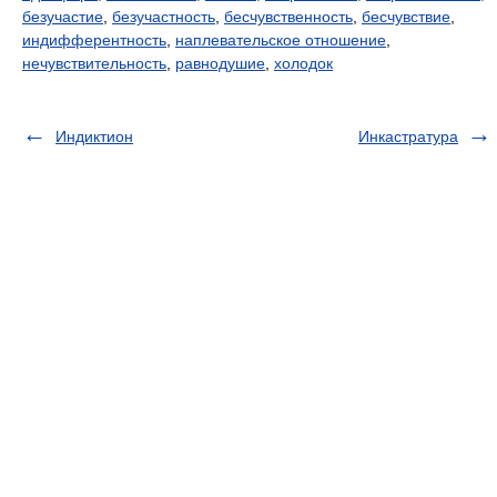
безучастие
,
безучастность
,
бесчувственность
,
бесчувствие
,
индифферентность
,
наплевательское отношение
,
нечувствительность
,
равнодушие
,
холодок
Индиктион
Инкастратура