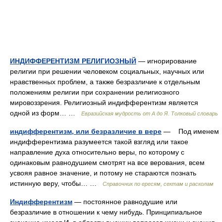
ИНДИФФЕРЕНТИЗМ РЕЛИГИОЗНЫЙ
— игнорирование
религии при решении человеком социальных, научных или
нравственных проблем, а также безразличие к отдельным
положениям религии при сохранении религиозного
мировоззрения. Религиозный индифферентизм является
одной из форм… …
Евразийская мудрость от А до Я. Толковый словарь
индифферентизм, или безразличие в вере
— Под именем
индифферентизма разумеется такой взгляд или такое
направление духа относительно веры, по которому с
одинаковым равнодушием смотрят на все верования, всем
усвояя равное значение, и потому не стараются познать
истинную веру, чтобы… …
Справочник по ересям, сектам и расколам
Индифферентизм
— постоянное равнодушие или
безразличие в отношении к чему нибудь. Принципиальное