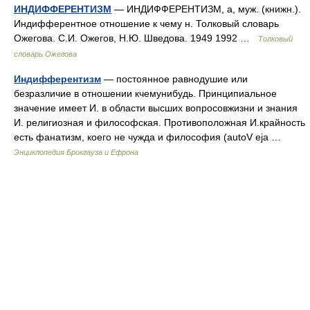
ИНДИФФЕРЕНТИЗМ
— ИНДИФФЕРЕНТИЗМ, а, муж. (книжн.).
Индифферентное отношение к чему н. Толковый словарь
Ожегова. С.И. Ожегов, Н.Ю. Шведова. 1949 1992 …
Толковый
словарь Ожегова
Индифферентизм
— постоянное равнодушие или
безразличие в отношении кчемунибудь. Принципиальное
значение имеет И. в области высших вопросовжизни и знания
И. религиозная и философская. Противоположная И.крайность
есть фанатизм, коего не чужда и философия (autoV eja …
Энциклопедия Брокгауза и Ефрона