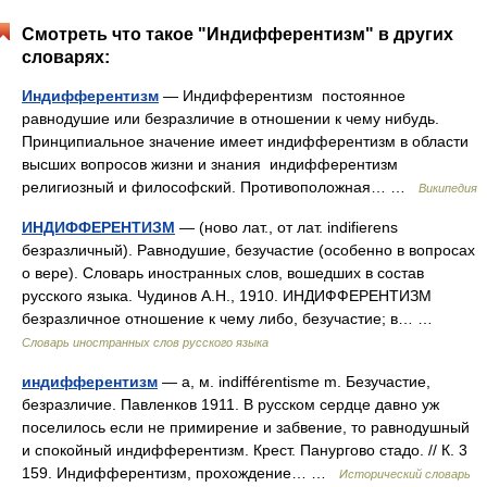
Смотреть что такое "Индифферентизм" в других
словарях:
Индифферентизм
— Индифферентизм постоянное
равнодушие или безразличие в отношении к чему нибудь.
Принципиальное значение имеет индифферентизм в области
высших вопросов жизни и знания индифферентизм
религиозный и философский. Противоположная… …
Википедия
ИНДИФФЕРЕНТИЗМ
— (ново лат., от лат. indifierens
безразличный). Равнодушие, безучастие (особенно в вопросах
о вере). Словарь иностранных слов, вошедших в состав
русского языка. Чудинов А.Н., 1910. ИНДИФФЕРЕНТИЗМ
безразличное отношение к чему либо, безучастие; в… …
Словарь иностранных слов русского языка
индифферентизм
— а, м. indifférentisme m. Безучастие,
безразличие. Павленков 1911. В русском сердце давно уж
поселилось если не примирение и забвение, то равнодушный
и спокойный индифферентизм. Крест. Панургово стадо. // К. 3
159. Индифферентизм, прохождение… …
Исторический словарь