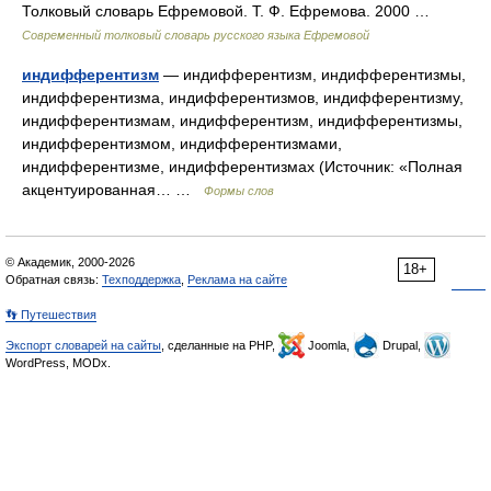
Толковый словарь Ефремовой. Т. Ф. Ефремова. 2000 …
Современный толковый словарь русского языка Ефремовой
индифферентизм
— индифферентизм, индифферентизмы,
индифферентизма, индифферентизмов, индифферентизму,
индифферентизмам, индифферентизм, индифферентизмы,
индифферентизмом, индифферентизмами,
индифферентизме, индифферентизмах (Источник: «Полная
акцентуированная… …
Формы слов
© Академик, 2000-2026
18+
Обратная связь:
Техподдержка
,
Реклама на сайте
👣 Путешествия
Экспорт словарей на сайты
, сделанные на PHP,
Joomla,
Drupal,
WordPress, MODx.