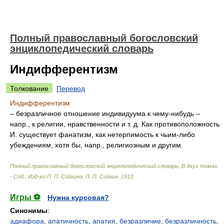
Полный православный богословский
энциклопедический словарь
Индифферентизм
Толкование
Перевод
Индифферентизм
– безразличное отношение индивидуума к чему-нибудь –
напр., к религии, нравственности и т. д. Как противоположность
И. существует фанатизм, как нетерпимость к чьим-либо
убеждениям, хотя бы, напр., религиозным и другим.
Полный православный богословский энциклопедический словарь. В двух томах.
- Спб.: Изд-во П. П. Сойкина
.
П. П. Сойкин
.
1913
.
Игры ⚽
Нужна курсовая?
Синонимы
:
адиафора
,
апатичность
,
апатия
,
безразличие
,
безразличность
,