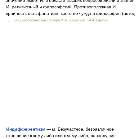
значение имеет И. в области высших вопросов жизни и знания
И. религиозный и философский. Противоположная И.
крайность есть фанатизм, коего не чужда и философия (αυτός
…
Энциклопедический словарь Ф.А. Брокгауза и И.А. Ефрона
Индифферентизм
— м. Безучастное, безразличное
отношение к кому либо или к чему либо; равнодушие.